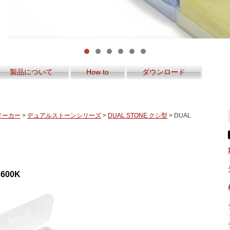
製品について
How to
ダウンロード
メーカー
>
デュアルストーンシリーズ
>
DUAL STONE クシ型
> DUAL
600K