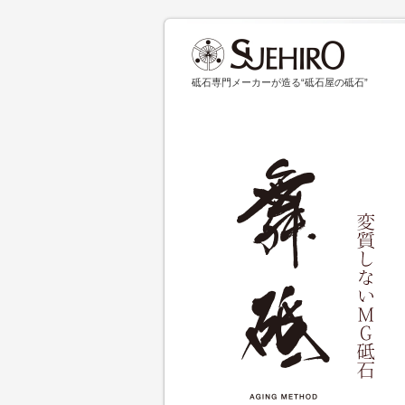
砥石専門メーカーが造る“砥石屋の砥石”