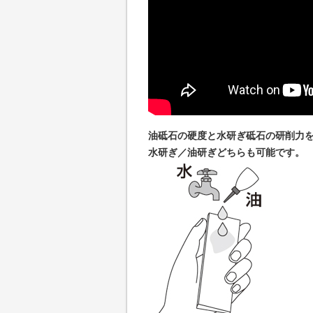
油砥石の硬度と水研ぎ砥石の研削力
水研ぎ／油研ぎどちらも可能です。