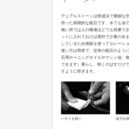
デュアルストーンは焼成法で微細な
持った画期的な砥石です。水でも油
無い所では人の唾液ほどでも研磨で
ットに入れておけば屋外で少量の水
しているため側面を使ってセレーシ
使い方は簡単で、従来の砥石のよう
石用ホーニングオイルやマシン油、
できます）垂らし、軽くのばすだけで
すように研ぎます。
ハサミを研ぐ
波刃を