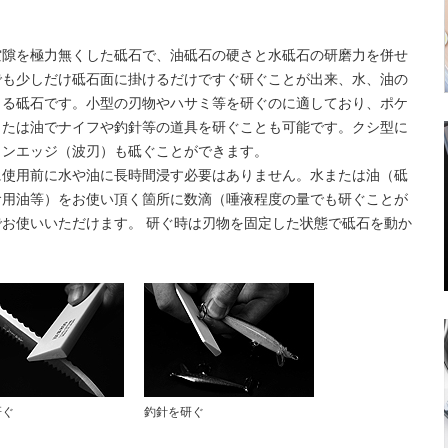
空隙を極力無くした砥石で、油砥石の硬さと水砥石の研磨力を併せ
でも少しだけ砥石面に掛けるだけですぐ研ぐことが出来、水、油の
きる砥石です。小型の刃物やハサミ等を研ぐのに適しており、ポケ
または油でナイフや釣針等の道具を研ぐことも可能です。クシ型に
ョンエッジ（波刃）も砥ぐことができます。
に使用前に水や油に長時間浸す必要はありません。水または油（砥
食用油等）をお使い頂く箇所に数滴（唾液程度の量でも研ぐことが
お使いいただけます。 研ぐ時は刃物を固定した状態で砥石を動か
研ぐ
釣針を研ぐ