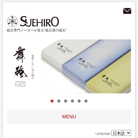
砥石専門メーカーが造る“砥石屋の砥石”
MENU
Language