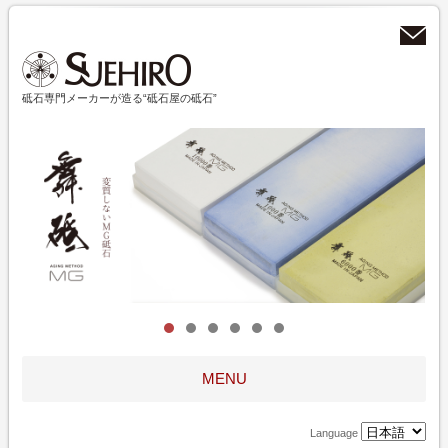
砥石専門メーカーが造る“砥石屋の砥石”
MENU
Language