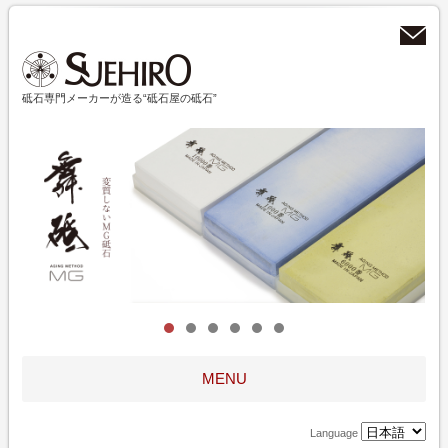
砥石専門メーカーが造る“砥石屋の砥石”
MENU
Language