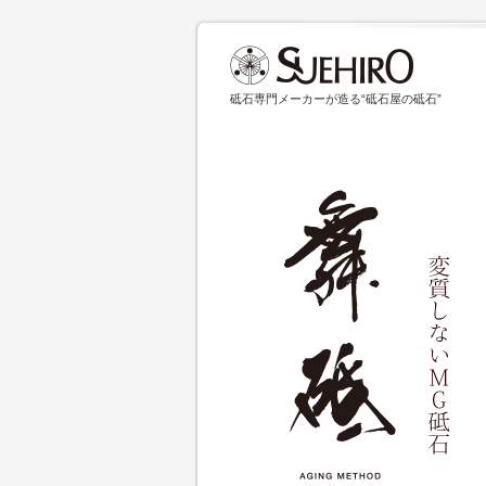
砥石専門メーカーが造る“砥石屋の砥石”